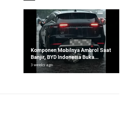
Komponen Mobilnya Ambrol Saat
K
H
S
5
Banjir, BYD Indonesia Buka...
T
H
P
W
3 weeks ago
9
1
5
5