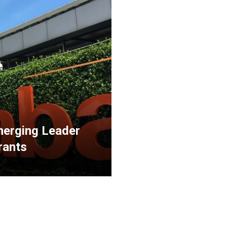
merging Leader
rants