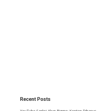
Recent Posts
YouTube Sanksi Akun Bigmo: Konten Dihapus,