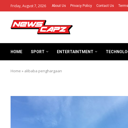
Friday, August 7, 2026
About Us
Privacy Policy
Contact Us
Terms
HOME
SPORT
ENTERTAINTMENT
TECHNOLO
Home
»
alibaba penghargaan