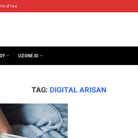
ms of Use
GY
UZONE.ID
TAG:
DIGITAL ARISAN