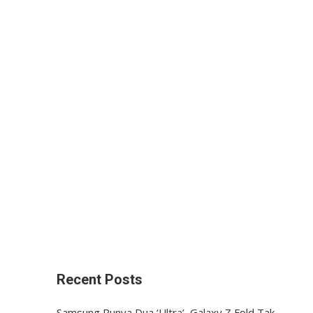
Recent Posts
Samsung Punya Dua ‘Ultra’, Galaxy Z Fold Tak