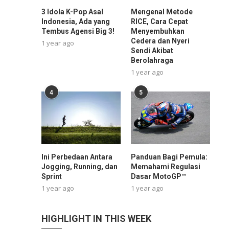
3 Idola K-Pop Asal
Mengenal Metode
Indonesia, Ada yang
RICE, Cara Cepat
Tembus Agensi Big 3!
Menyembuhkan
Cedera dan Nyeri
1 year ago
Sendi Akibat
Berolahraga
1 year ago
4
5
Ini Perbedaan Antara
Panduan Bagi Pemula:
Jogging, Running, dan
Memahami Regulasi
Sprint
Dasar MotoGP™
1 year ago
1 year ago
HIGHLIGHT IN THIS WEEK