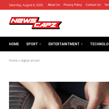
Saturday, August 8, 2026
About Us
Privacy Policy
Contact Us
Ter
HOME
SPORT
ENTERTAINTMENT
TECHNOLO
Home
»
digital arisan