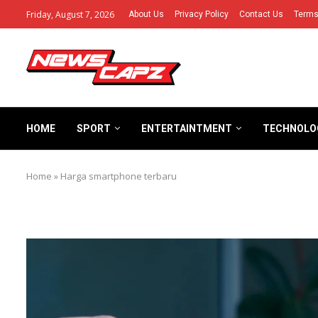
Friday, August 7, 2026
About Us
Privacy Policy
Contact Us
Terms
HOME
SPORT
ENTERTAINTMENT
TECHNOLO
Home
»
Harga smartphone terbaru