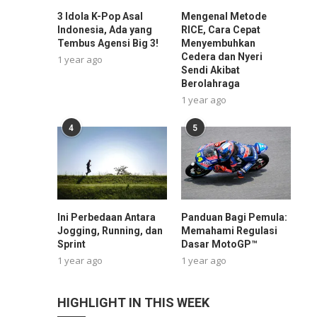
3 Idola K-Pop Asal
Mengenal Metode
Indonesia, Ada yang
RICE, Cara Cepat
Tembus Agensi Big 3!
Menyembuhkan
Cedera dan Nyeri
1 year ago
Sendi Akibat
Berolahraga
1 year ago
4
5
Ini Perbedaan Antara
Panduan Bagi Pemula:
Jogging, Running, dan
Memahami Regulasi
Sprint
Dasar MotoGP™
1 year ago
1 year ago
HIGHLIGHT IN THIS WEEK