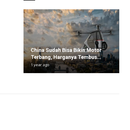
China Sudah Bisa Bikin Motor
A
V
J
K
Terbang, Harganya Tembus...
D
In
S
C
1 year ago
1
8
3
1