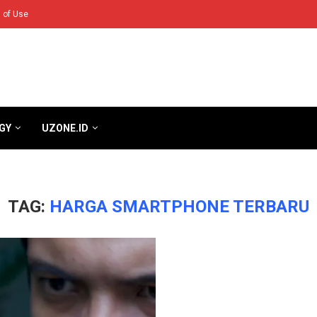
 of Use
GY
UZONE.ID
TAG:
HARGA SMARTPHONE TERBARU