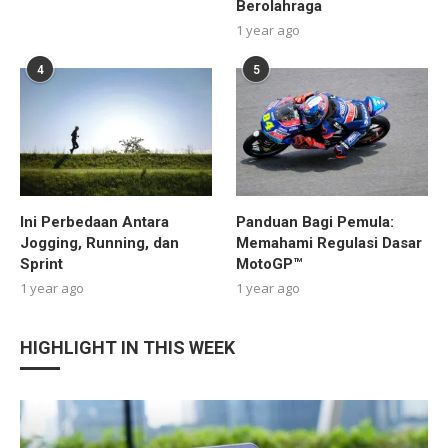
Berolahraga
1 year ago
4
5
Ini Perbedaan Antara
Panduan Bagi Pemula:
Jogging, Running, dan
Memahami Regulasi Dasar
Sprint
MotoGP™
1 year ago
1 year ago
HIGHLIGHT IN THIS WEEK