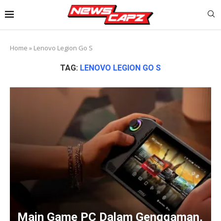
Home
»
Lenovo Legion Go S
TAG:
LENOVO LEGION GO S
Main Game PC Dalam Genggaman,