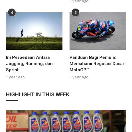
1 year ago
4
5
Ini Perbedaan Antara
Panduan Bagi Pemula:
Jogging, Running, dan
Memahami Regulasi Dasar
Sprint
MotoGP™
1 year ago
1 year ago
HIGHLIGHT IN THIS WEEK