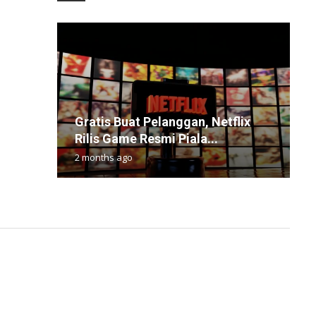
Gratis Buat Pelanggan, Netflix
W
P
5
I
Rilis Game Resmi Piala...
T
L
P
d
2 months ago
3
4
1
8