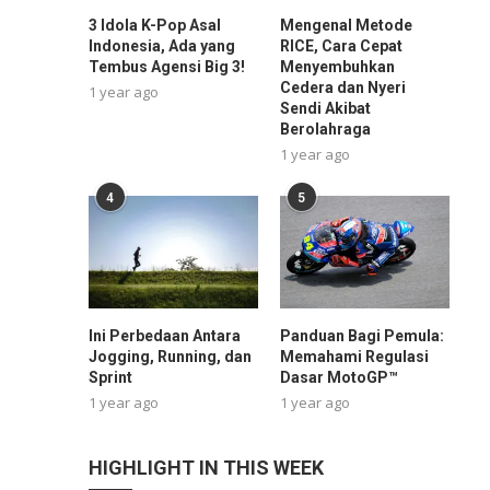
3 Idola K-Pop Asal
Mengenal Metode
Indonesia, Ada yang
RICE, Cara Cepat
Tembus Agensi Big 3!
Menyembuhkan
Cedera dan Nyeri
1 year ago
Sendi Akibat
Berolahraga
1 year ago
4
5
Ini Perbedaan Antara
Panduan Bagi Pemula:
Jogging, Running, dan
Memahami Regulasi
Sprint
Dasar MotoGP™
1 year ago
1 year ago
HIGHLIGHT IN THIS WEEK