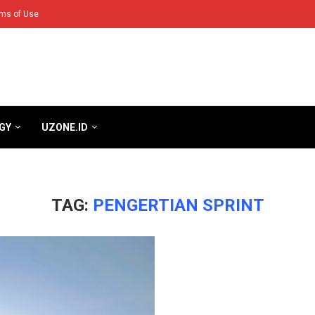
ms of Use
GY
UZONE.ID
TAG:
PENGERTIAN SPRINT