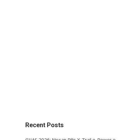
Recent Posts
GIIAS 2026: Nissan Rilis X-Trail e-Power e-