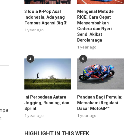
3 Idola K-Pop Asal
Mengenal Metode
Indonesia, Ada yang
RICE, Cara Cepat
Tembus Agensi Big 3!
Menyembuhkan
Cedera dan Nyeri
1 year ago
Sendi Akibat
Berolahraga
1 year ago
4
5
Ini Perbedaan Antara
Panduan Bagi Pemula:
Jogging, Running, dan
Memahami Regulasi
Sprint
Dasar MotoGP™
anpa
1 year ago
1 year ago
s
HIGHLIGHT IN THIS WEEK