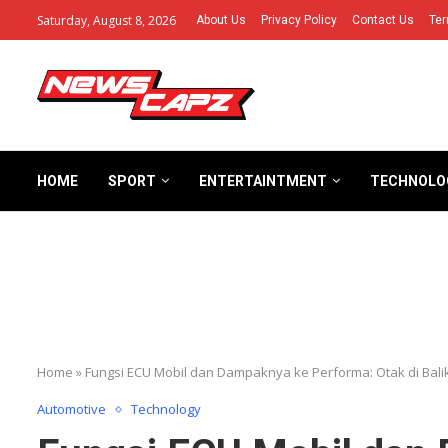
Saturday, August 8, 2026
About Us
Privacy Policy
Contact Us
Ter
HOME
SPORT
ENTERTAINTMENT
TECHNOLO
Home
»
Fungsi ECU Mobil dan Dampaknya ke Performa: Otak di Balik
Automotive
Technology