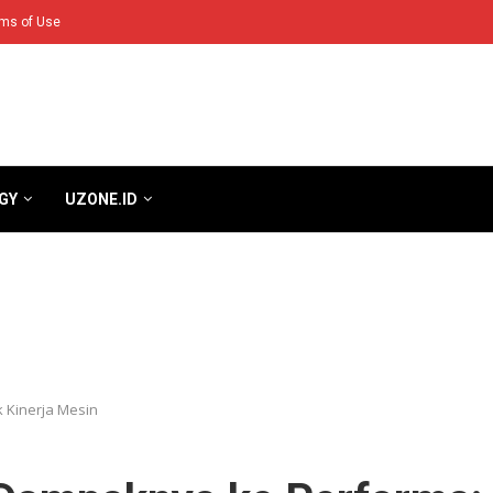
ms of Use
GY
UZONE.ID
 Kinerja Mesin