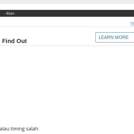
- Iklan -
au timing salah: