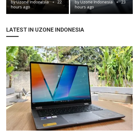
by
Uzone Indonesia
22
by
Uzone Indonesia
23
hours ago
hours ago
LATEST IN UZONE INDONESIA