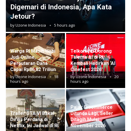
Digemari di Indonesia, Apa Kata
Jetour?
by
Uzone Indonesia
5 hours ago
Warga RI Masih Hobi
Telkomsel Dorong
Judi Online,
Talenta AI di RI,
Perputaran Dana
Kembali Hadirkan ‘AI
Capai Rp86,82 Triliun
Cinefest 2026’
by
Uzone Indonesia
18
by
Uzone Indonesia
20
hours ago
hours ago
Pajak E-commerce
Trailer GTA VI Bakal
Ditunda Lagi, Seller
Dirilis Perdana di
Ditagih Mulai
Netflix, Ini Jadwal di RI
November 2026