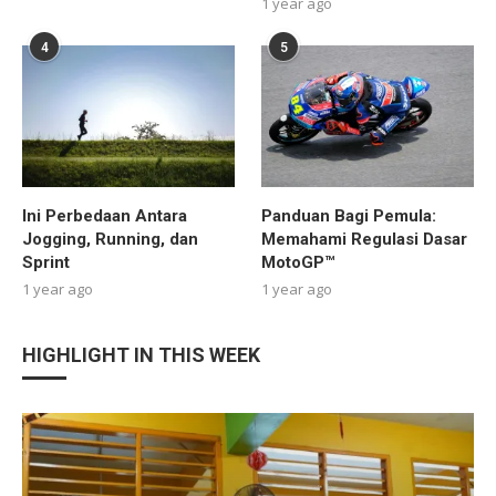
1 year ago
4
5
Ini Perbedaan Antara
Panduan Bagi Pemula:
Jogging, Running, dan
Memahami Regulasi Dasar
Sprint
MotoGP™
1 year ago
1 year ago
HIGHLIGHT IN THIS WEEK