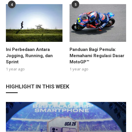
4
5
Ini Perbedaan Antara
Panduan Bagi Pemula:
Jogging, Running, dan
Memahami Regulasi Dasar
Sprint
MotoGP™
1 year ago
1 year ago
HIGHLIGHT IN THIS WEEK