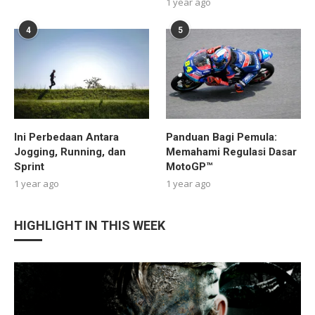
1 year ago
4
5
Ini Perbedaan Antara
Panduan Bagi Pemula:
Jogging, Running, dan
Memahami Regulasi Dasar
Sprint
MotoGP™
1 year ago
1 year ago
HIGHLIGHT IN THIS WEEK