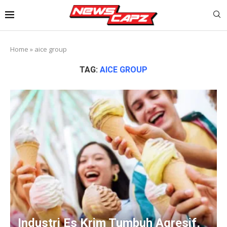
Home
»
aice group
TAG:
AICE GROUP
Industri Es Krim Tumbuh Agresif,