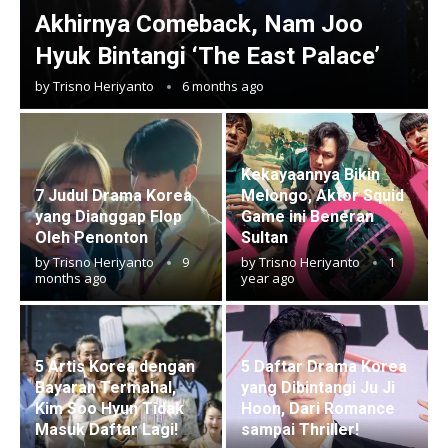
Akhirnya Comeback, Nam Joo
Hyuk Bintangi ‘The East Palace’
by
Trisno Heriyanto
6 months ago
Kekayaannya Bikin
7 Judul Drama Korea
Melongo, Aktor Squid
yang Dianggap Flop
Game ini Beneran
Oleh Penonton
Sultan
by
Trisno Heriyanto
9
by
Trisno Heriyanto
1
months ago
year ago
5 Artis Korea dengan
5 Daftar Drama Korea
Bayaran Termahal,
yang Dibintangi Ju Ji
Kim Soo Hyun Tidak
Hoon, Dari Romance
Masuk Daftar Lagi!
sampai Thriller!