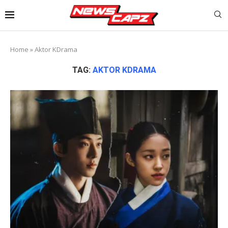
Home
»
Aktor KDrama
TAG:
AKTOR KDRAMA