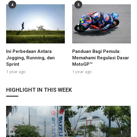
4
5
Ini Perbedaan Antara
Panduan Bagi Pemula:
Jogging, Running, dan
Memahami Regulasi Dasar
Sprint
MotoGP™
1 year ago
1 year ago
HIGHLIGHT IN THIS WEEK