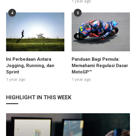
1 year ago
4
5
Ini Perbedaan Antara
Panduan Bagi Pemula:
Jogging, Running, dan
Memahami Regulasi Dasar
Sprint
MotoGP™
1 year ago
1 year ago
HIGHLIGHT IN THIS WEEK