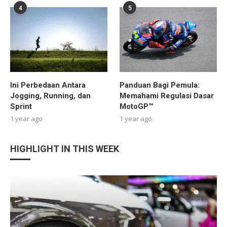
4
5
Ini Perbedaan Antara
Panduan Bagi Pemula:
Jogging, Running, dan
Memahami Regulasi Dasar
Sprint
MotoGP™
1 year ago
1 year ago
HIGHLIGHT IN THIS WEEK