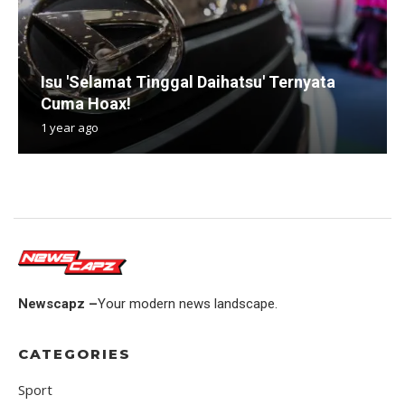
Isu 'Selamat Tinggal Daihatsu' Ternyata
Cuma Hoax!
1 year ago
Newscapz –
Your modern news landscape.
CATEGORIES
Sport