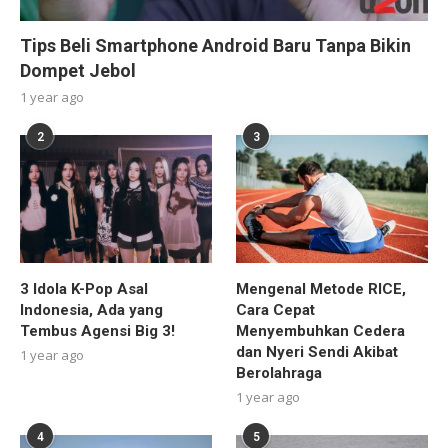
Tips Beli Smartphone Android Baru Tanpa Bikin
Dompet Jebol
1 year ago
2
3
3 Idola K-Pop Asal
Mengenal Metode RICE,
Indonesia, Ada yang
Cara Cepat
Tembus Agensi Big 3!
Menyembuhkan Cedera
dan Nyeri Sendi Akibat
1 year ago
Berolahraga
1 year ago
4
5