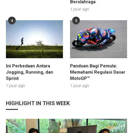
Berolahraga
1 year ago
4
5
Ini Perbedaan Antara
Panduan Bagi Pemula:
Jogging, Running, dan
Memahami Regulasi Dasar
Sprint
MotoGP™
1 year ago
1 year ago
HIGHLIGHT IN THIS WEEK