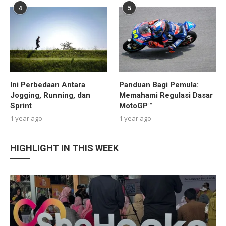
4
5
Ini Perbedaan Antara
Panduan Bagi Pemula:
Jogging, Running, dan
Memahami Regulasi Dasar
Sprint
MotoGP™
1 year ago
1 year ago
HIGHLIGHT IN THIS WEEK