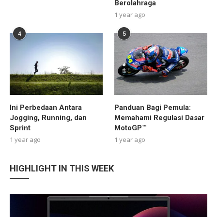
Berolahraga
1 year ago
4
5
Ini Perbedaan Antara
Panduan Bagi Pemula:
Jogging, Running, dan
Memahami Regulasi Dasar
Sprint
MotoGP™
1 year ago
1 year ago
HIGHLIGHT IN THIS WEEK