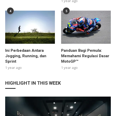
1 year ago
4
5
Ini Perbedaan Antara
Panduan Bagi Pemula:
Jogging, Running, dan
Memahami Regulasi Dasar
Sprint
MotoGP™
1 year ago
1 year ago
HIGHLIGHT IN THIS WEEK