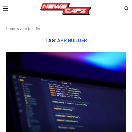
Home
»
app builder
TAG:
APP BUILDER