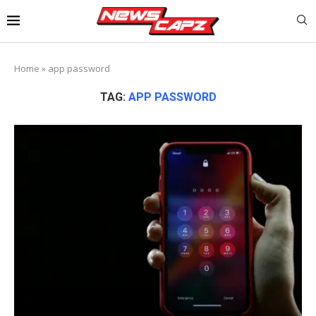
Home
»
app password
TAG:
APP PASSWORD