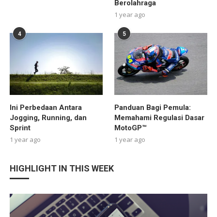
Berolahraga
1 year ago
4
5
Ini Perbedaan Antara
Panduan Bagi Pemula:
Jogging, Running, dan
Memahami Regulasi Dasar
Sprint
MotoGP™
1 year ago
1 year ago
HIGHLIGHT IN THIS WEEK