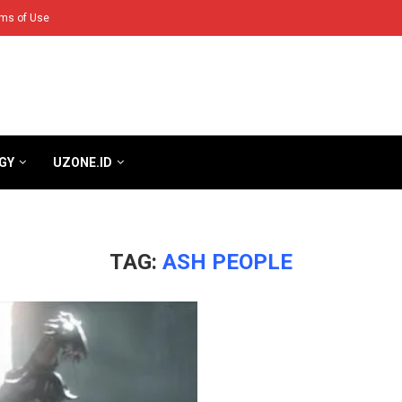
ms of Use
GY
UZONE.ID
TAG:
ASH PEOPLE