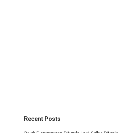
Recent Posts
Pajak E-commerce Ditunda Lagi, Seller Ditagih