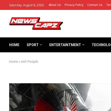
Saturday, August 8, 2026
About Us
Privacy Policy
Contact Us
Ter
HOME
SPORT
ENTERTAINTMENT
TECHNOLO
Home
»
Ash People