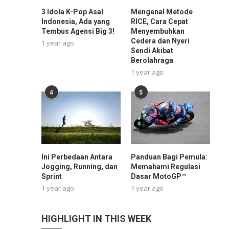
3 Idola K-Pop Asal
Mengenal Metode
Indonesia, Ada yang
RICE, Cara Cepat
Tembus Agensi Big 3!
Menyembuhkan
Cedera dan Nyeri
1 year ago
Sendi Akibat
Berolahraga
1 year ago
4
5
Ini Perbedaan Antara
Panduan Bagi Pemula:
Jogging, Running, dan
Memahami Regulasi
Sprint
Dasar MotoGP™
1 year ago
1 year ago
HIGHLIGHT IN THIS WEEK