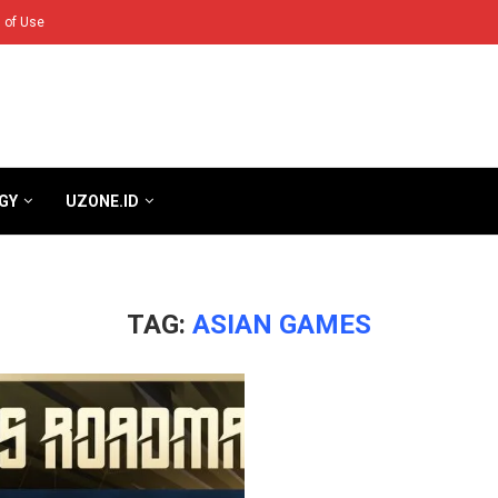
 of Use
GY
UZONE.ID
TAG:
ASIAN GAMES