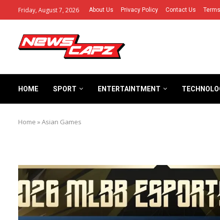
Friday, August 7, 2026
About Us
Privacy Policy
Contact Us
Terms
HOME
SPORT
ENTERTAINTMENT
TECHNOLO
Home
»
Asian Games