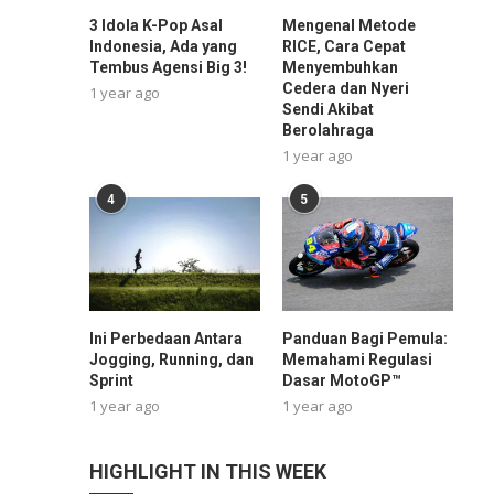
3 Idola K-Pop Asal
Mengenal Metode
Indonesia, Ada yang
RICE, Cara Cepat
Tembus Agensi Big 3!
Menyembuhkan
Cedera dan Nyeri
1 year ago
Sendi Akibat
Berolahraga
1 year ago
4
5
Ini Perbedaan Antara
Panduan Bagi Pemula:
Jogging, Running, dan
Memahami Regulasi
Sprint
Dasar MotoGP™
1 year ago
1 year ago
HIGHLIGHT IN THIS WEEK