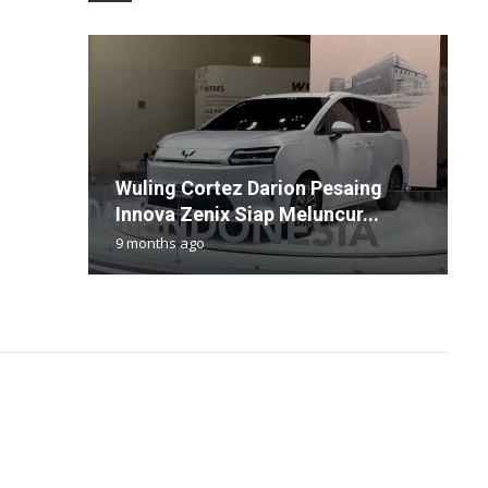
Wuling Cortez Darion Pesaing
I
B
H
G
Innova Zenix Siap Meluncur...
P
P
S
B
9 months ago
2
1
7
3