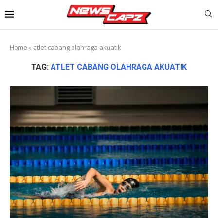
Home
»
atlet cabang olahraga akuatik
TAG:
ATLET CABANG OLAHRAGA AKUATIK