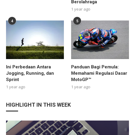
Berolahraga
1 year ago
4
5
Ini Perbedaan Antara
Panduan Bagi Pemula:
Jogging, Running, dan
Memahami Regulasi Dasar
Sprint
MotoGP™
1 year ago
1 year ago
HIGHLIGHT IN THIS WEEK