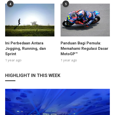
4
5
Ini Perbedaan Antara
Panduan Bagi Pemula:
Jogging, Running, dan
Memahami Regulasi Dasar
Sprint
MotoGP™
1 year ago
1 year ago
HIGHLIGHT IN THIS WEEK