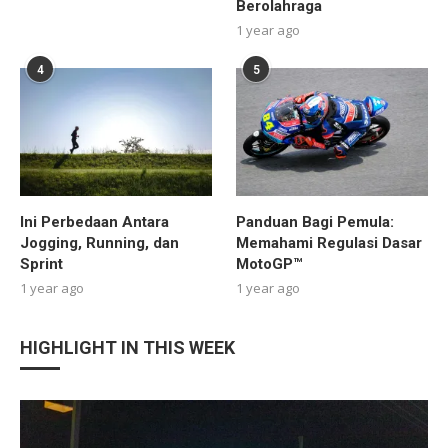
Berolahraga
1 year ago
4
5
Ini Perbedaan Antara
Panduan Bagi Pemula:
Jogging, Running, dan
Memahami Regulasi Dasar
Sprint
MotoGP™
1 year ago
1 year ago
HIGHLIGHT IN THIS WEEK