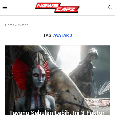
Home
»
Avatar 3
TAG:
AVATAR 3
Tayang Sebulan Lebih, Ini 3 Faktor