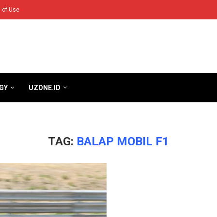
 of Use
GY
UZONE.ID
TAG:
BALAP MOBIL F1