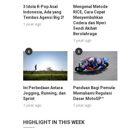
3 Idola K-Pop Asal
Mengenal Metode
Indonesia, Ada yang
RICE, Cara Cepat
Tembus Agensi Big 3!
Menyembuhkan
Cedera dan Nyeri
1 year ago
Sendi Akibat
Berolahraga
1 year ago
4
5
Ini Perbedaan Antara
Panduan Bagi Pemula:
Jogging, Running, dan
Memahami Regulasi
Sprint
Dasar MotoGP™
1 year ago
1 year ago
HIGHLIGHT IN THIS WEEK