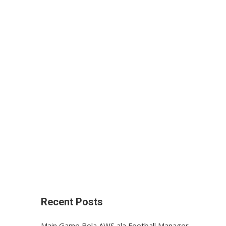
Recent Posts
Main Game Bola AWS ala Football Manager,