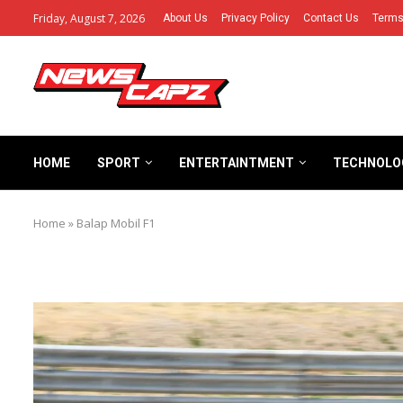
Friday, August 7, 2026
About Us
Privacy Policy
Contact Us
Terms
HOME
SPORT
ENTERTAINTMENT
TECHNOLO
Home
»
Balap Mobil F1