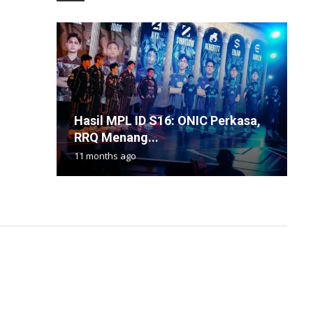
Hasil MPL ID S16: ONIC Perkasa,
F
D
H
K
RRQ Menang...
d
T
B
T
11 months ago
1
3
1
1