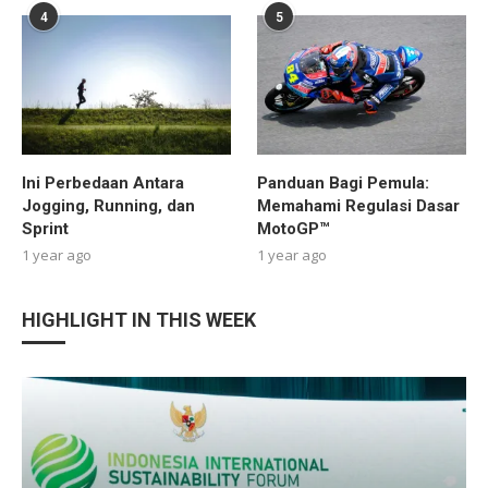
4
5
Ini Perbedaan Antara
Panduan Bagi Pemula:
Jogging, Running, dan
Memahami Regulasi Dasar
Sprint
MotoGP™
1 year ago
1 year ago
HIGHLIGHT IN THIS WEEK