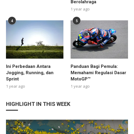
Berolahraga
1 year ago
4
5
Ini Perbedaan Antara
Panduan Bagi Pemula:
Jogging, Running, dan
Memahami Regulasi Dasar
Sprint
MotoGP™
1 year ago
1 year ago
HIGHLIGHT IN THIS WEEK