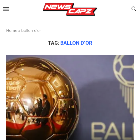
Home
»
ballon d’or
TAG:
BALLON D’OR