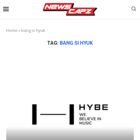
Home
»
bang si hyuk
TAG:
BANG SI HYUK