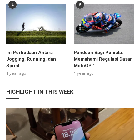
4
5
Ini Perbedaan Antara
Panduan Bagi Pemula:
Jogging, Running, dan
Memahami Regulasi Dasar
Sprint
MotoGP™
1 year ago
1 year ago
HIGHLIGHT IN THIS WEEK