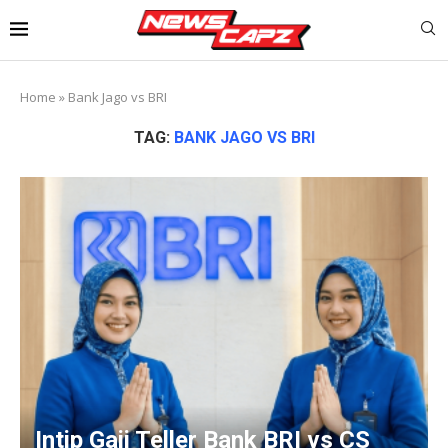
Home
»
Bank Jago vs BRI
TAG:
BANK JAGO VS BRI
Intip Gaji Teller Bank BRI vs CS