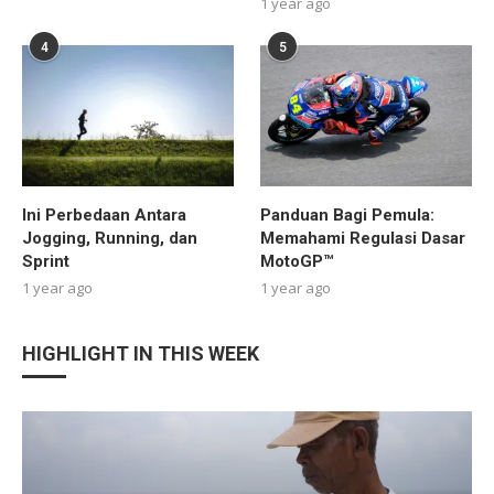
1 year ago
4
5
Ini Perbedaan Antara
Panduan Bagi Pemula:
Jogging, Running, dan
Memahami Regulasi Dasar
Sprint
MotoGP™
1 year ago
1 year ago
HIGHLIGHT IN THIS WEEK