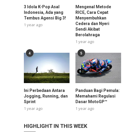
3 Idola K-Pop Asal
Mengenal Metode
Indonesia, Ada yang
RICE, Cara Cepat
Tembus Agensi Big 3!
Menyembuhkan
Cedera dan Nyeri
1 year ago
Sendi Akibat
Berolahraga
1 year ago
4
5
Ini Perbedaan Antara
Panduan Bagi Pemula:
Jogging, Running, dan
Memahami Regulasi
Sprint
Dasar MotoGP™
1 year ago
1 year ago
HIGHLIGHT IN THIS WEEK