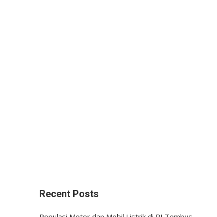
Recent Posts
Populasi Motor dan Mobil Listrik di RI Tembus