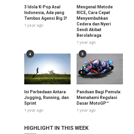
3 Idola K-Pop Asal
Mengenal Metode
Indonesia, Ada yang
RICE, Cara Cepat
Tembus Agensi Big 3!
Menyembuhkan
Cedera dan Nyeri
1 year ago
Sendi Akibat
Berolahraga
1 year ago
4
5
Ini Perbedaan Antara
Panduan Bagi Pemula:
Jogging, Running, dan
Memahami Regulasi
Sprint
Dasar MotoGP™
1 year ago
1 year ago
HIGHLIGHT IN THIS WEEK