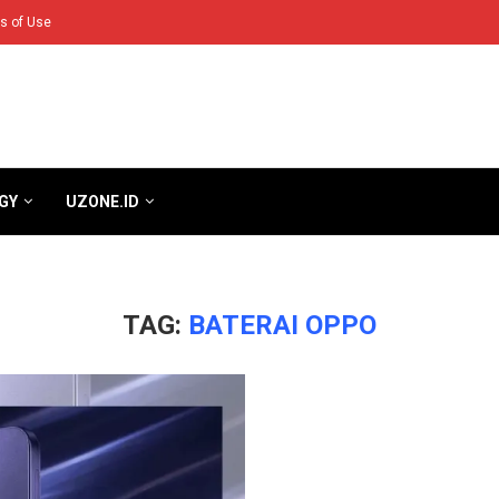
s of Use
GY
UZONE.ID
TAG:
BATERAI OPPO