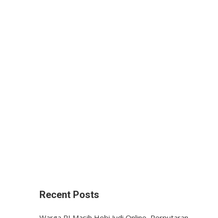
Recent Posts
Warga RI Masih Hobi Judi Online, Perputaran