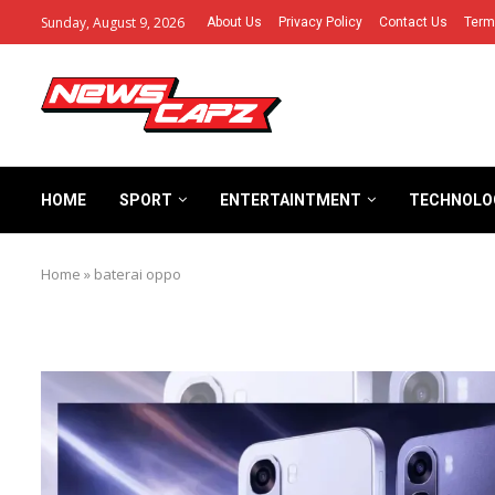
Sunday, August 9, 2026
About Us
Privacy Policy
Contact Us
Term
HOME
SPORT
ENTERTAINTMENT
TECHNOLO
Home
»
baterai oppo