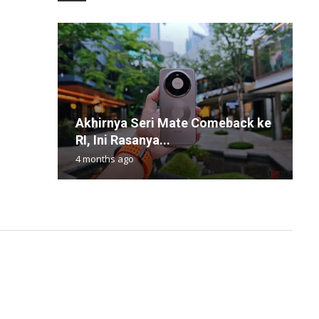
Akhirnya Seri Mate Comeback ke
B
H
P
R
RI, Ini Rasanya...
A
R
W
B
4 months ago
1
2
1
9