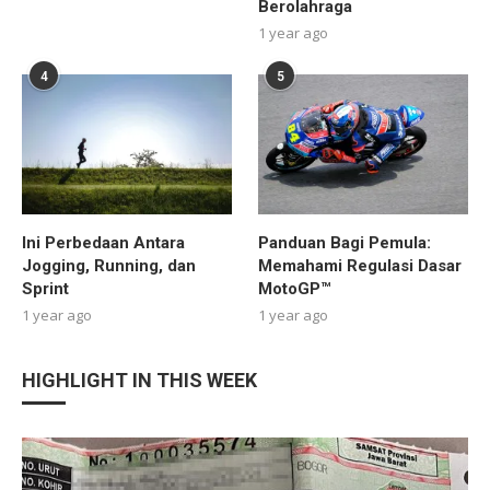
Berolahraga
1 year ago
4
5
Ini Perbedaan Antara
Panduan Bagi Pemula:
Jogging, Running, dan
Memahami Regulasi Dasar
Sprint
MotoGP™
1 year ago
1 year ago
HIGHLIGHT IN THIS WEEK