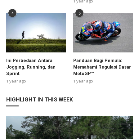
1 year ago
4
5
Ini Perbedaan Antara
Panduan Bagi Pemula:
Jogging, Running, dan
Memahami Regulasi Dasar
Sprint
MotoGP™
1 year ago
1 year ago
HIGHLIGHT IN THIS WEEK