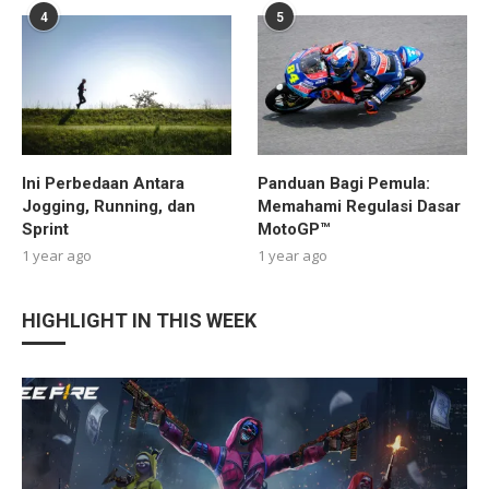
4
5
Ini Perbedaan Antara
Panduan Bagi Pemula:
Jogging, Running, dan
Memahami Regulasi Dasar
Sprint
MotoGP™
1 year ago
1 year ago
HIGHLIGHT IN THIS WEEK