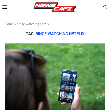
Home
»
binge watching netflix
TAG:
BINGE WATCHING NETFLIX