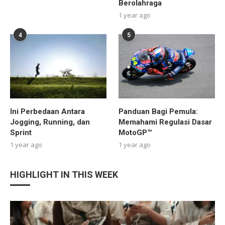
Berolahraga
1 year ago
4
5
Ini Perbedaan Antara
Panduan Bagi Pemula:
Jogging, Running, dan
Memahami Regulasi Dasar
Sprint
MotoGP™
1 year ago
1 year ago
HIGHLIGHT IN THIS WEEK