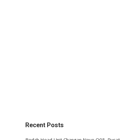
Recent Posts
Bedah Head Unit Changan Nevo Q05, Pusat