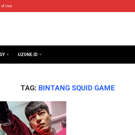
 of Use
GY
UZONE.ID
TAG:
BINTANG SQUID GAME