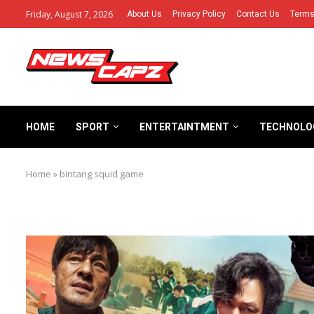
Friday, August 7, 2026
About Us
Privacy Policy
Contact Us
Terms
HOME
SPORT
ENTERTAINTMENT
TECHNOLO
Home
»
bintang squid game