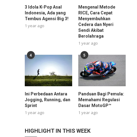
3 Idola K-Pop Asal
Mengenal Metode
Indonesia, Ada yang
RICE, Cara Cepat
Tembus Agensi Big 3!
Menyembuhkan
Cedera dan Nyeri
1 year ago
Sendi Akibat
Berolahraga
1 year ago
4
5
Ini Perbedaan Antara
Panduan Bagi Pemula:
Jogging, Running, dan
Memahami Regulasi
Sprint
Dasar MotoGP™
1 year ago
1 year ago
HIGHLIGHT IN THIS WEEK