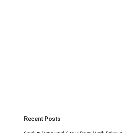
Recent Posts
Setahun Mengaspal, Suzuki Fronx Masih Relevan