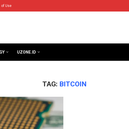
 of Use
GY
UZONE.ID
TAG:
BITCOIN