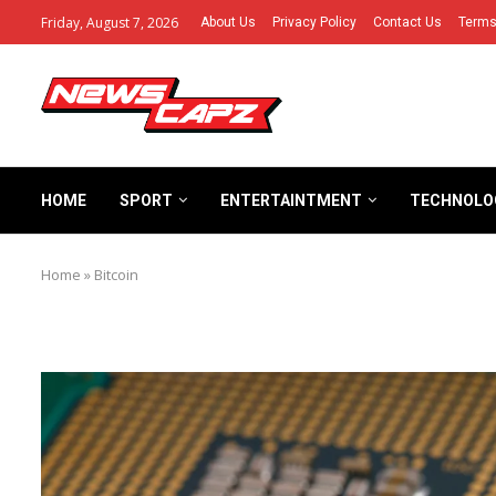
Friday, August 7, 2026
About Us
Privacy Policy
Contact Us
Terms
HOME
SPORT
ENTERTAINTMENT
TECHNOLO
Home
»
Bitcoin