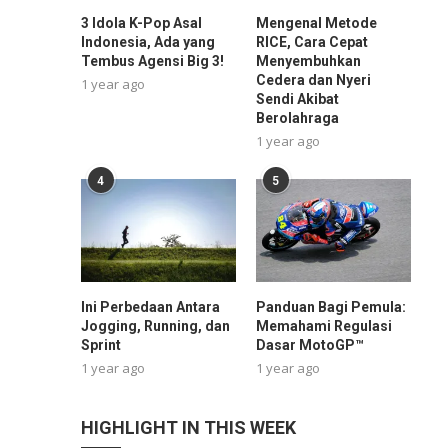
3 Idola K-Pop Asal
Mengenal Metode
Indonesia, Ada yang
RICE, Cara Cepat
Tembus Agensi Big 3!
Menyembuhkan
Cedera dan Nyeri
1 year ago
Sendi Akibat
Berolahraga
1 year ago
4
5
Ini Perbedaan Antara
Panduan Bagi Pemula:
Jogging, Running, dan
Memahami Regulasi
Sprint
Dasar MotoGP™
1 year ago
1 year ago
HIGHLIGHT IN THIS WEEK