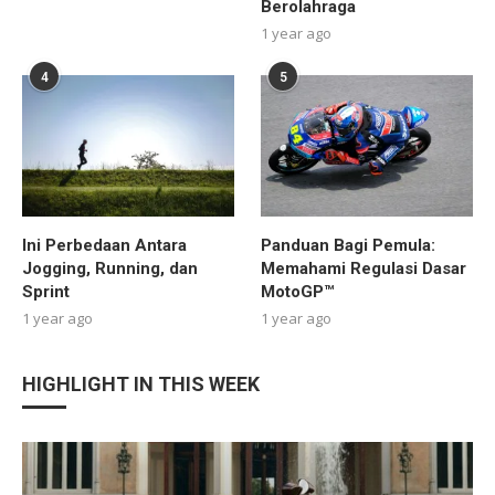
Berolahraga
1 year ago
4
5
Ini Perbedaan Antara
Panduan Bagi Pemula:
Jogging, Running, dan
Memahami Regulasi Dasar
Sprint
MotoGP™
1 year ago
1 year ago
HIGHLIGHT IN THIS WEEK