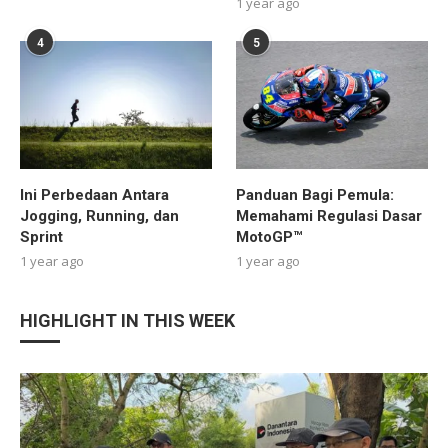
1 year ago
4
5
Ini Perbedaan Antara
Panduan Bagi Pemula:
Jogging, Running, dan
Memahami Regulasi Dasar
Sprint
MotoGP™
1 year ago
1 year ago
HIGHLIGHT IN THIS WEEK