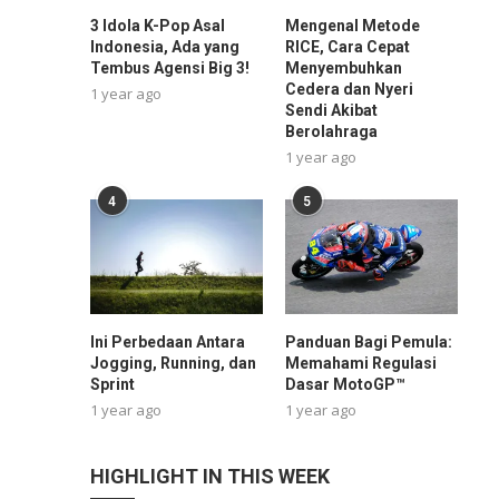
3 Idola K-Pop Asal
Mengenal Metode
Indonesia, Ada yang
RICE, Cara Cepat
Tembus Agensi Big 3!
Menyembuhkan
Cedera dan Nyeri
1 year ago
Sendi Akibat
Berolahraga
1 year ago
4
5
Ini Perbedaan Antara
Panduan Bagi Pemula:
Jogging, Running, dan
Memahami Regulasi
Sprint
Dasar MotoGP™
1 year ago
1 year ago
HIGHLIGHT IN THIS WEEK