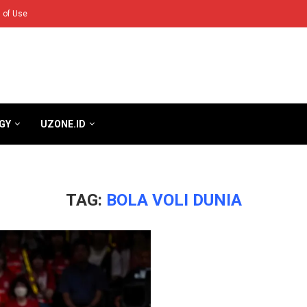
 of Use
GY
UZONE.ID
TAG:
BOLA VOLI DUNIA