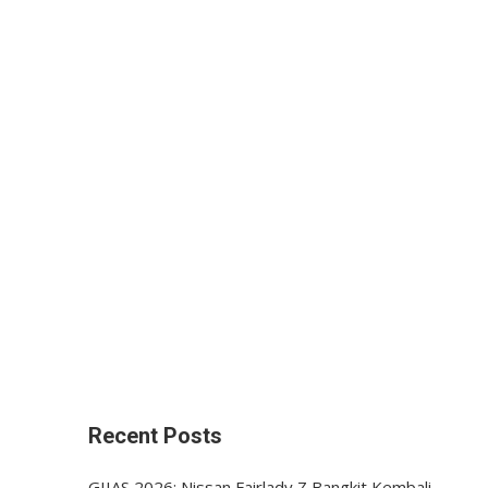
Recent Posts
GIIAS 2026: Nissan Fairlady Z Bangkit Kembali,