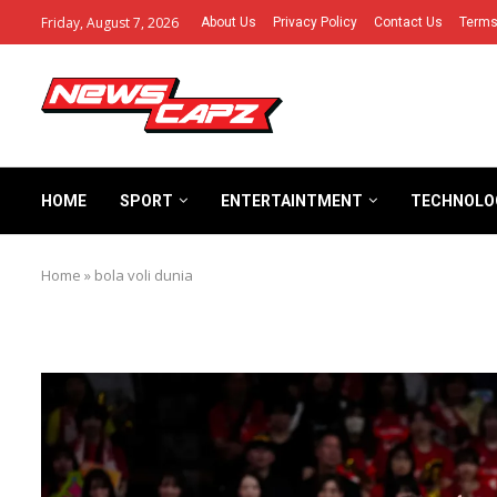
Friday, August 7, 2026
About Us
Privacy Policy
Contact Us
Terms
HOME
SPORT
ENTERTAINTMENT
TECHNOLO
Home
»
bola voli dunia