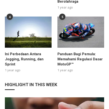
Berolahraga
1 year ago
4
5
Ini Perbedaan Antara
Panduan Bagi Pemula:
Jogging, Running, dan
Memahami Regulasi Dasar
Sprint
MotoGP™
1 year ago
1 year ago
HIGHLIGHT IN THIS WEEK