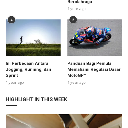
Berolahraga
1 year ago
4
5
Ini Perbedaan Antara
Panduan Bagi Pemula:
Jogging, Running, dan
Memahami Regulasi Dasar
Sprint
MotoGP™
1 year ago
1 year ago
HIGHLIGHT IN THIS WEEK