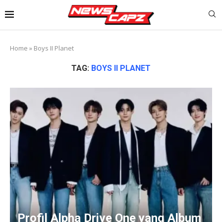
Home
»
Boys II Planet
TAG:
BOYS II PLANET
Profil Alpha Drive One yang Album