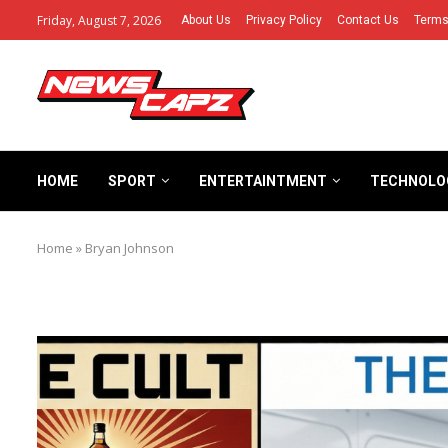
Friday, August 7, 2026
About Us
Privacy Policy
Contact Us
Terms
HOME
SPORT
ENTERTAINTMENT
TECHNOLO
Home
»
Bryan Johnson