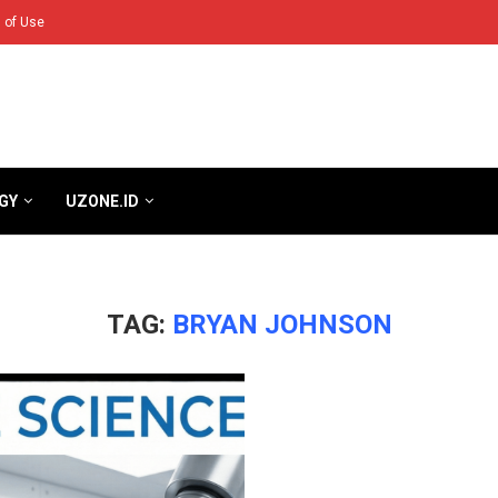
 of Use
GY
UZONE.ID
TAG:
BRYAN JOHNSON