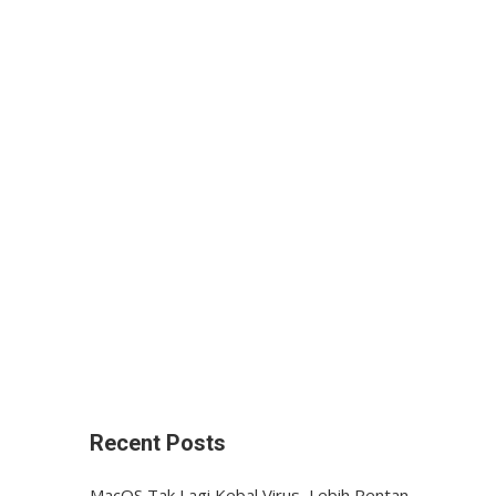
Recent Posts
MacOS Tak Lagi Kebal Virus, Lebih Rentan