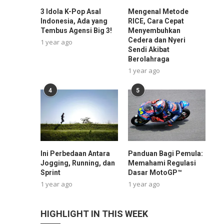
3 Idola K-Pop Asal
Mengenal Metode
Indonesia, Ada yang
RICE, Cara Cepat
Tembus Agensi Big 3!
Menyembuhkan
Cedera dan Nyeri
1 year ago
Sendi Akibat
Berolahraga
1 year ago
4
5
Ini Perbedaan Antara
Panduan Bagi Pemula:
Jogging, Running, dan
Memahami Regulasi
Sprint
Dasar MotoGP™
1 year ago
1 year ago
HIGHLIGHT IN THIS WEEK