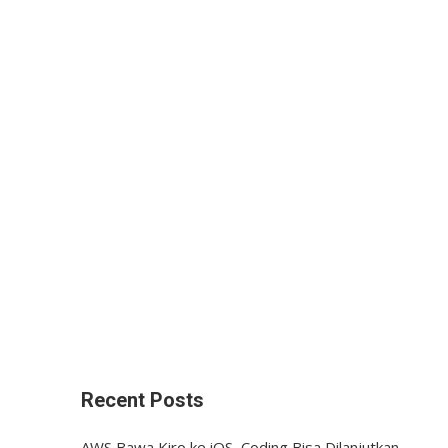
Recent Posts
AWS Bawa Kiro ke iOS, Coding Bisa Dilanjutkan