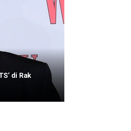
TS’ di Rak