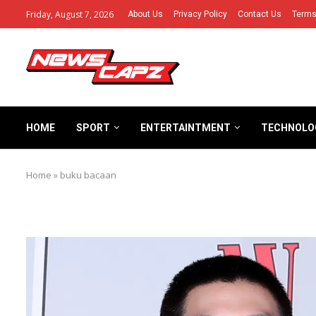
Friday, August 7, 2026
About Us
Privacy Policy
Contact Us
Terms
HOME
SPORT
ENTERTAINTMENT
TECHNOLO
Home
»
buku bacaan