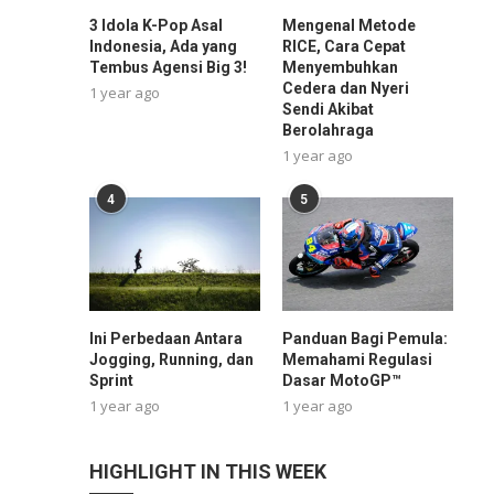
3 Idola K-Pop Asal
Mengenal Metode
Indonesia, Ada yang
RICE, Cara Cepat
Tembus Agensi Big 3!
Menyembuhkan
Cedera dan Nyeri
1 year ago
Sendi Akibat
Berolahraga
1 year ago
4
5
Ini Perbedaan Antara
Panduan Bagi Pemula:
Jogging, Running, dan
Memahami Regulasi
Sprint
Dasar MotoGP™
1 year ago
1 year ago
HIGHLIGHT IN THIS WEEK