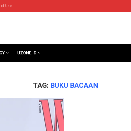
 of Use
GY
UZONE.ID
TAG:
BUKU BACAAN