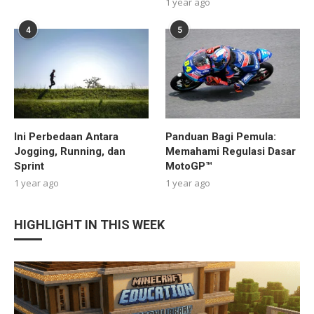
1 year ago
4
5
Ini Perbedaan Antara
Panduan Bagi Pemula:
Jogging, Running, dan
Memahami Regulasi Dasar
Sprint
MotoGP™
1 year ago
1 year ago
HIGHLIGHT IN THIS WEEK