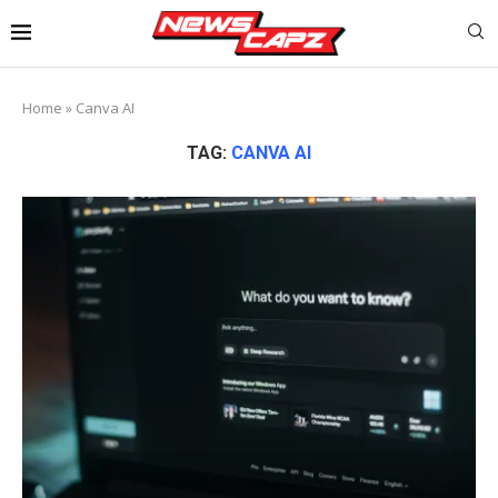
Home
»
Canva AI
TAG:
CANVA AI