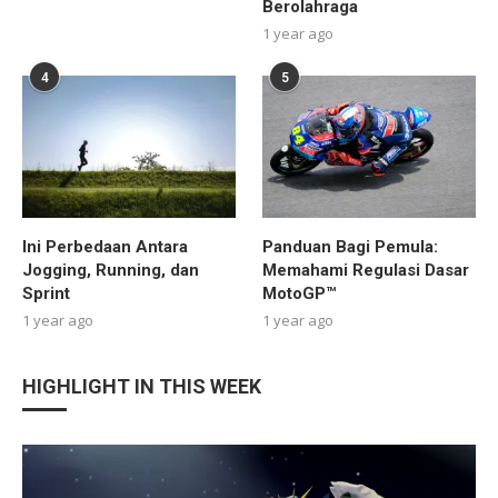
Berolahraga
1 year ago
4
5
Ini Perbedaan Antara
Panduan Bagi Pemula:
Jogging, Running, dan
Memahami Regulasi Dasar
Sprint
MotoGP™
1 year ago
1 year ago
HIGHLIGHT IN THIS WEEK