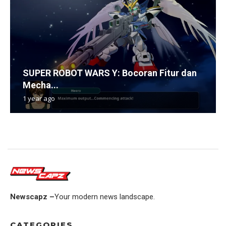
SUPER ROBOT WARS Y: Bocoran Fitur dan
Mecha...
1 year ago
Newscapz –
Your modern news landscape.
CATEGORIES