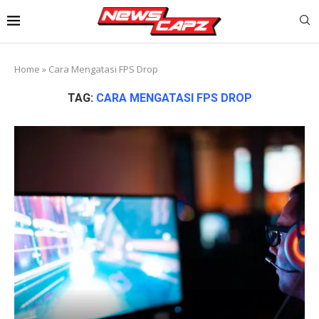
Home
»
Cara Mengatasi FPS Drop
TAG:
CARA MENGATASI FPS DROP