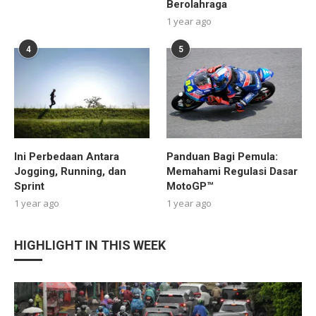
Berolahraga
1 year ago
4
5
Ini Perbedaan Antara
Panduan Bagi Pemula:
Jogging, Running, dan
Memahami Regulasi Dasar
Sprint
MotoGP™
1 year ago
1 year ago
HIGHLIGHT IN THIS WEEK